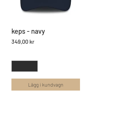
keps - navy
Pris
349,00 kr
Antal
*
Lägg i kundvagn
Köp nu
keps med vit broderad logga mitt på.