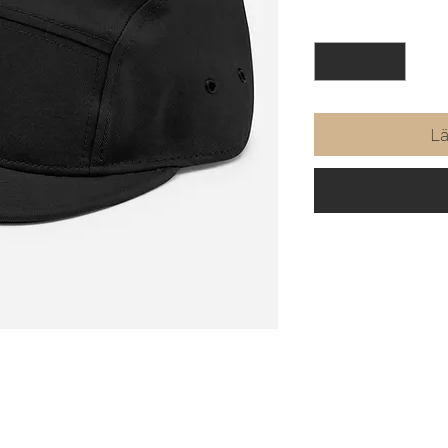
Antal
*
Lä