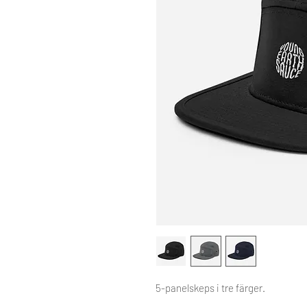
5-panelskeps i tre färger.